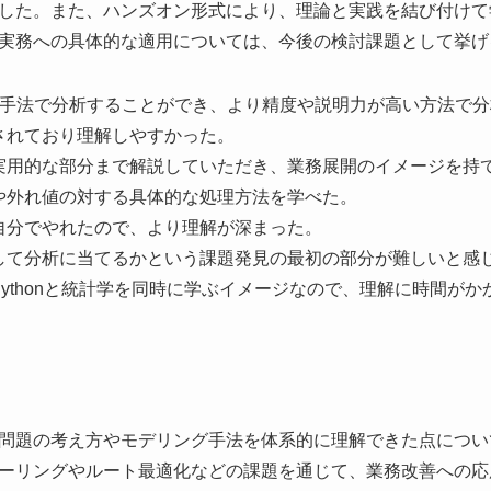
した。また、ハンズオン形式により、理論と実践を結び付けて
実務への具体的な適用については、今後の検討課題として挙げ
の手法で分析することができ、より精度や説明力が高い方法で
されており理解しやすかった。
実用的な部分まで解説していただき、業務展開のイメージを持
や外れ値の対する具体的な処理方法を学べた。
自分でやれたので、より理解が深まった。
して分析に当てるかという課題発見の最初の部分が難しいと感
ythonと統計学を同時に学ぶイメージなので、理解に時間がか
問題の考え方やモデリング手法を体系的に理解できた点につい
ーリングやルート最適化などの課題を通じて、業務改善への応