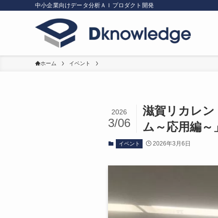
中小企業向けデータ分析ＡＩプロダクト開発
ホーム
イベント
滋賀リカレン
2026
3/06
ム～応用編～
2026年3月6日
イベント