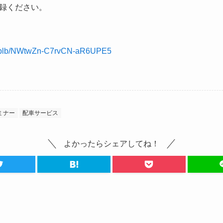
録ください。
rm/eplb/NWtwZn-C7rvCN-aR6UPE5
ミナー
配車サービス
よかったらシェアしてね！