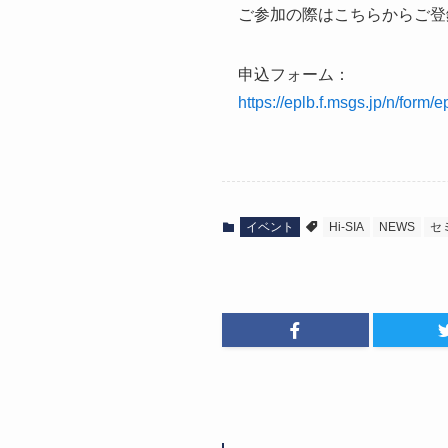
ご参加の際はこちらからご登
申込フォーム：
https://eplb.f.msgs.jp/n/fo
イベント
Hi-SIA
NEWS
セ